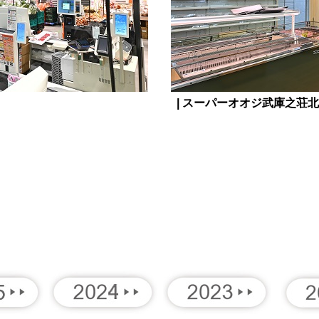
| スーパーオオジ武庫之荘